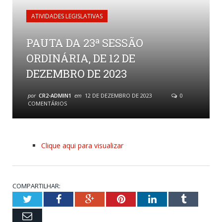
ATIVIDADES LEGISLATIVAS
PAUTA DA 23ª SESSÃO
ORDINÁRIA, DE 12 DE
DEZEMBRO DE 2023
por
CR2-ADMIN1
em
12 DE DEZEMBRO DE 2023
0
COMENTÁRIOS
Clique aqui para visualizar
COMPARTILHAR:
Twitter
Facebook
Google+
Pinterest
LinkedIn
Tumblr
Email