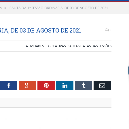
»
s
PAUTA DA 1ª SESSÃO ORDINÁRIA, DE 03 DE AGOSTO DE 2021
A, DE 03 DE AGOSTO DE 2021
0
ATIVIDADES LEGISLATIVAS
,
PAUTAS E ATAS DAS SESSÕES
tter
Facebook
Google+
Pinterest
LinkedIn
Tumblr
Email