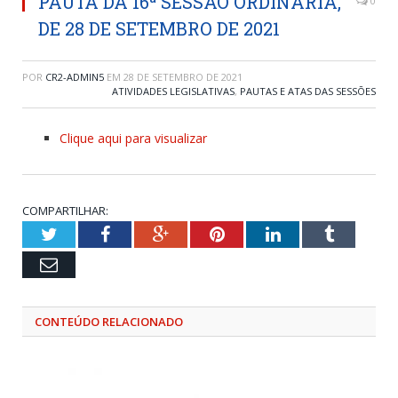
PAUTA DA 16ª SESSÃO ORDINÁRIA,
0
DE 28 DE SETEMBRO DE 2021
POR
CR2-ADMIN5
EM
28 DE SETEMBRO DE 2021
ATIVIDADES LEGISLATIVAS
,
PAUTAS E ATAS DAS SESSÕES
Clique aqui para visualizar
COMPARTILHAR:
Twitter
Facebook
Google+
Pinterest
LinkedIn
Tumblr
Email
CONTEÚDO RELACIONADO