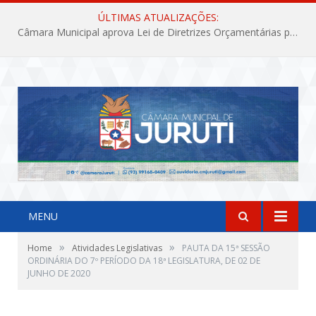
ÚLTIMAS ATUALIZAÇÕES:
Câmara Municipal aprova Lei de Diretrizes Orçamentárias para o exercício financeiro de 2027
MENU
»
»
Home
Atividades Legislativas
PAUTA DA 15ª SESSÃO
ORDINÁRIA DO 7º PERÍODO DA 18ª LEGISLATURA, DE 02 DE
JUNHO DE 2020