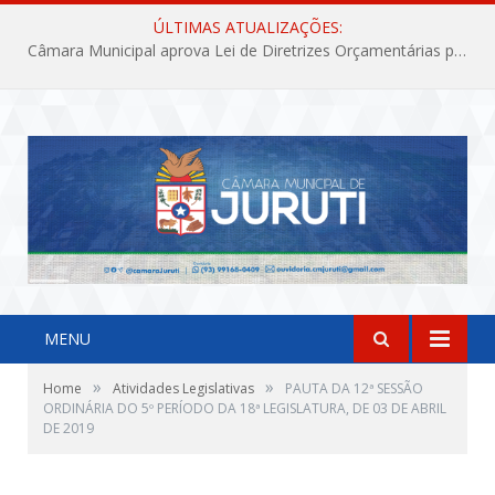
ÚLTIMAS ATUALIZAÇÕES:
Câmara Municipal aprova Lei de Diretrizes Orçamentárias para o exercício financeiro de 2027
MENU
»
»
Home
Atividades Legislativas
PAUTA DA 12ª SESSÃO
ORDINÁRIA DO 5º PERÍODO DA 18ª LEGISLATURA, DE 03 DE ABRIL
DE 2019