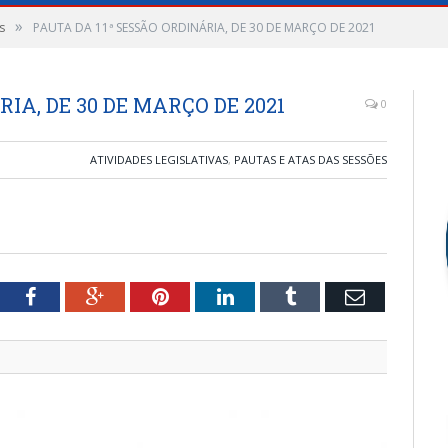
»
s
PAUTA DA 11ª SESSÃO ORDINÁRIA, DE 30 DE MARÇO DE 2021
IA, DE 30 DE MARÇO DE 2021
0
ATIVIDADES LEGISLATIVAS
,
PAUTAS E ATAS DAS SESSÕES
tter
Facebook
Google+
Pinterest
LinkedIn
Tumblr
Email