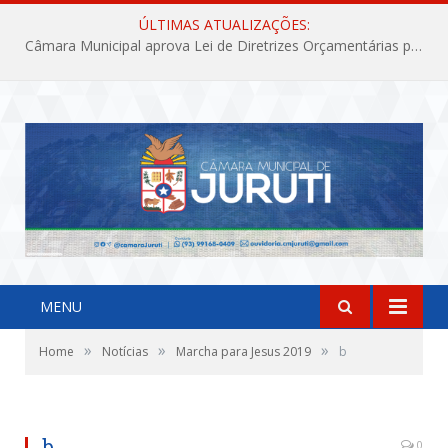
ÚLTIMAS ATUALIZAÇÕES:
Câmara Municipal aprova Lei de Diretrizes Orçamentárias para o exercício financeiro de 2027
MENU
»
»
»
Home
Notícias
Marcha para Jesus 2019
b
b
0