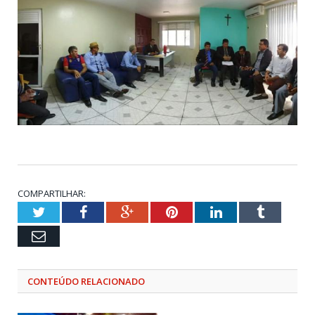
COMPARTILHAR:
Twitter
Facebook
Google+
Pinterest
LinkedIn
Tumblr
Email
CONTEÚDO RELACIONADO