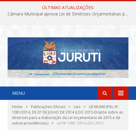
ÚLTIMAS ATUALIZAÇÕES:
Câmara Municipal aprova Lei de Diretrizes Orçamentárias para o exercício financeiro de 2027
MENU
»
»
»
Home
Publicações Oficiais
Leis
LEI MUNICIPAL Nº
1081/2014, DE 07 DE JULHO DE 2014 (LDO 2015-Dispõe sobre as
diretrizes para a elaboração da Lei orçamentaria de 2015 e dá
»
outras providências.)
Lei Nº 1081-2014 LDO 2015