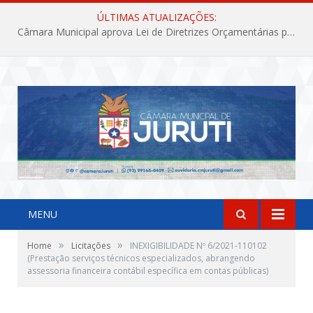
ÚLTIMAS ATUALIZAÇÕES:
Câmara Municipal aprova Lei de Diretrizes Orçamentárias para o exercício financeiro de 2027
MENU
»
»
Home
Licitações
INEXIGIBILIDADE Nº 6/2021-110102
(Prestação serviços técnicos especializados, abrangendo
assessoria financeira contábil específica em contas públicas)