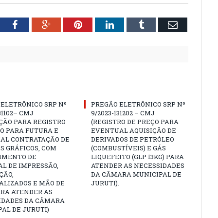
tter
Facebook
Google+
Pinterest
LinkedIn
Tumblr
Email
ELETRÔNICO SRP Nº
PREGÃO ELETRÔNICO SRP Nº
31102– CMJ
9/2023-131202 – CMJ
ÇÃO PARA REGISTRO
(REGISTRO DE PREÇO PARA
O PARA FUTURA E
EVENTUAL AQUISIÇÃO DE
AL CONTRATAÇÃO DE
DERIVADOS DE PETRÓLEO
S GRÁFICOS, COM
(COMBUSTÍVEIS) E GÁS
IMENTO DE
LIQUEFEITO (GLP 13KG) PARA
L DE IMPRESSÃO,
ATENDER AS NECESSIDADES
ÇÃO,
DA CÂMARA MUNICIPAL DE
ALIZADOS E MÃO DE
JURUTI).
ARA ATENDER AS
IDADES DA CÂMARA
AL DE JURUTI)