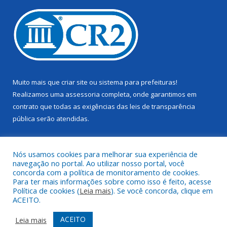
Muito mais que
criar site
ou
sistema para prefeituras
!
Realizamos uma
assessoria
completa, onde garantimos em
contrato que todas as exigências das
leis de transparência
pública
serão atendidas.
Conheça o
PNTP
e o
Radar da Transparência Pública
Nós usamos cookies para melhorar sua experiência de
navegação no portal. Ao utilizar nosso portal, você
concorda com a política de monitoramento de cookies.
Para ter mais informações sobre como isso é feito, acesse
Política de cookies (
Leia mais
). Se você concorda, clique em
Todos os direitos reservados a Câmara Municipal de Juruti.
ACEITO.
Mapa do Site
Acessar Área Administrativa
ACEITO
Leia mais