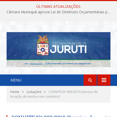
ÚLTIMAS ATUALIZAÇÕES:
Câmara Municipal aprova Lei de Diretrizes Orçamentárias para o exercício financeiro de 2027
MENU
»
»
Home
Licitações
CONVITE Nº 003/2019 (Serviço de
locação de lancha com condutor)