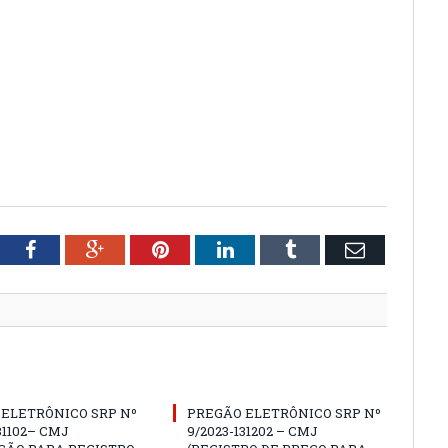
tter
Facebook
Google+
Pinterest
LinkedIn
Tumblr
Email
ELETRÔNICO SRP Nº
PREGÃO ELETRÔNICO SRP Nº
31102– CMJ
9/2023-131202 – CMJ