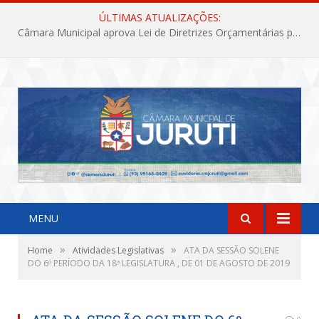
ÚLTIMAS ATUALIZAÇÕES:
Câmara Municipal aprova Lei de Diretrizes Orçamentárias para o exercício financeiro de 2027
MENU
»
»
Home
Atividades Legislativas
ATA DA SESSÃO SOLENE
DO 6º PERÍODO DA 18ª LEGISLATURA , DE 01 DE AGOSTO DE 2019