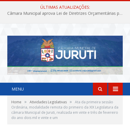
ÚLTIMAS ATUALIZAÇÕES:
Câmara Municipal aprova Lei de Diretrizes Orçamentárias para o exercício financeiro de 2027
MENU
»
»
Home
Atividades Legislativas
Ata da primeira sessão
Ordinária, modalidade remota do primeiro da XIX Legislatura da
câmara Municipal de Juruti, realizada em vinte e três de fevereiro
do ano dois mil e vinte e um