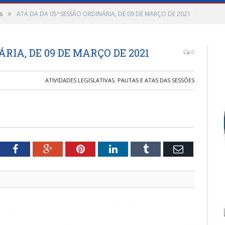
»
s
ATA DA DA 05ª SESSÃO ORDINÁRIA, DE 09 DE MARÇO DE 2021
RIA, DE 09 DE MARÇO DE 2021
0
ATIVIDADES LEGISLATIVAS
,
PAUTAS E ATAS DAS SESSÕES
tter
Facebook
Google+
Pinterest
LinkedIn
Tumblr
Email