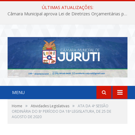
ÚLTIMAS ATUALIZAÇÕES:
Câmara Municipal aprova Lei de Diretrizes Orçamentárias para o exercício financeiro de 2027
MENU
»
»
Home
Atividades Legislativas
ATA DA 4ª SESSÃO
ORDINÁRIA DO 8º PERÍODO DA 18ª LEGISLATURA, DE 25 DE
AGOSTO DE 2020