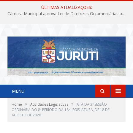
ÚLTIMAS ATUALIZAÇÕES:
Câmara Municipal aprova Lei de Diretrizes Orçamentárias para o exercício financeiro de 2027
MENU
»
»
Home
Atividades Legislativas
ATA DA 3ª SESSÃO
ORDINÁRIA DO 8º PERÍODO DA 18ª LEGISLATURA, DE 18 DE
AGOSTO DE 2020