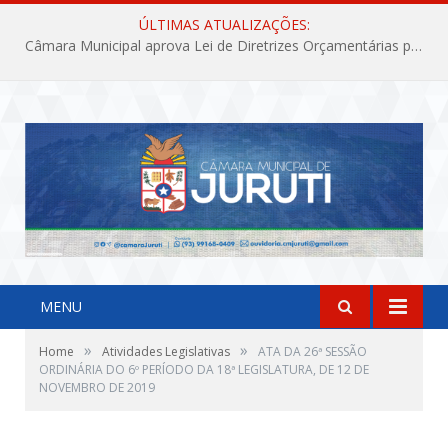
ÚLTIMAS ATUALIZAÇÕES:
Câmara Municipal aprova Lei de Diretrizes Orçamentárias para o exercício financeiro de 2027
MENU
»
»
Home
Atividades Legislativas
ATA DA 26ª SESSÃO
ORDINÁRIA DO 6º PERÍODO DA 18ª LEGISLATURA, DE 12 DE
NOVEMBRO DE 2019