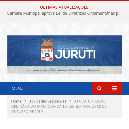
ÚLTIMAS ATUALIZAÇÕES:
Câmara Municipal aprova Lei de Diretrizes Orçamentárias para o exercício financeiro de 2027
MENU
»
»
Home
Atividades Legislativas
ATA DA 18ª SESSÃO
ORDINÁRIA DO 6º PERÍODO DA 18ª LEGISLATURA, DE 02 DE
OUTUBRO DE 2019