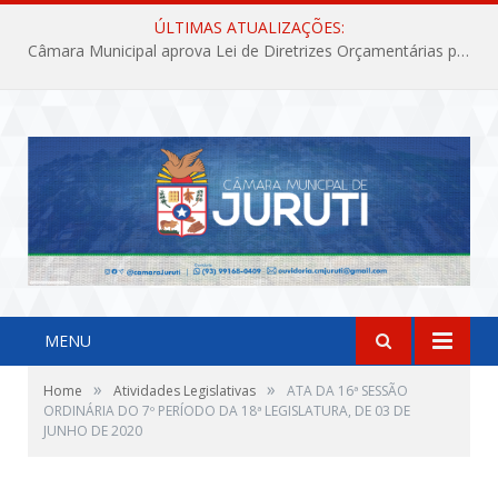
ÚLTIMAS ATUALIZAÇÕES:
Câmara Municipal aprova Lei de Diretrizes Orçamentárias para o exercício financeiro de 2027
MENU
»
»
Home
Atividades Legislativas
ATA DA 16ª SESSÃO
ORDINÁRIA DO 7º PERÍODO DA 18ª LEGISLATURA, DE 03 DE
JUNHO DE 2020