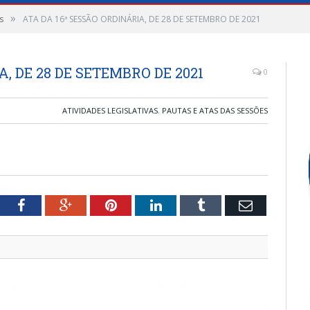
»
s
ATA DA 16ª SESSÃO ORDINÁRIA, DE 28 DE SETEMBRO DE 2021
, DE 28 DE SETEMBRO DE 2021
0
ATIVIDADES LEGISLATIVAS
,
PAUTAS E ATAS DAS SESSÕES
tter
Facebook
Google+
Pinterest
LinkedIn
Tumblr
Email