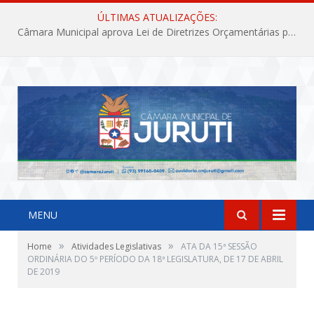
ÚLTIMAS ATUALIZAÇÕES:
Câmara Municipal aprova Lei de Diretrizes Orçamentárias para o exercício financeiro de 2027
MENU
»
»
Home
Atividades Legislativas
ATA DA 15ª SESSÃO
ORDINÁRIA DO 5º PERÍODO DA 18ª LEGISLATURA, DE 17 DE ABRIL
DE 2019