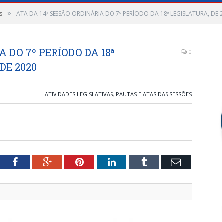
»
s
ATA DA 14ª SESSÃO ORDINÁRIA DO 7º PERÍODO DA 18ª LEGISLATURA, DE 
 DO 7º PERÍODO DA 18ª
0
DE 2020
ATIVIDADES LEGISLATIVAS
,
PAUTAS E ATAS DAS SESSÕES
tter
Facebook
Google+
Pinterest
LinkedIn
Tumblr
Email