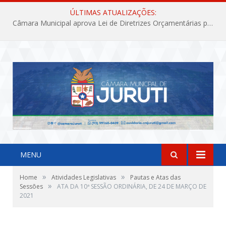
ÚLTIMAS ATUALIZAÇÕES:
Câmara Municipal aprova Lei de Diretrizes Orçamentárias para o exercício financeiro de 2027
MENU
»
»
Home
Atividades Legislativas
Pautas e Atas das
»
Sessões
ATA DA 10ª SESSÃO ORDINÁRIA, DE 24 DE MARÇO DE
2021