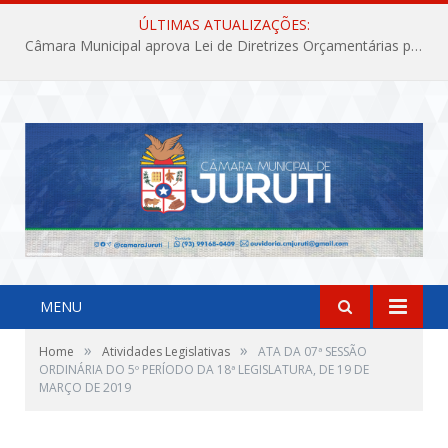
ÚLTIMAS ATUALIZAÇÕES:
Câmara Municipal aprova Lei de Diretrizes Orçamentárias para o exercício financeiro de 2027
MENU
»
»
Home
Atividades Legislativas
ATA DA 07ª SESSÃO
ORDINÁRIA DO 5º PERÍODO DA 18ª LEGISLATURA, DE 19 DE
MARÇO DE 2019