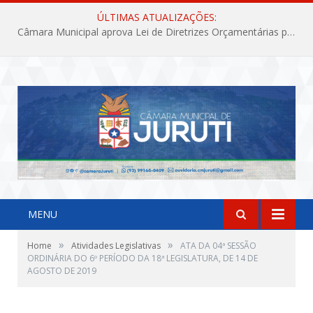
ÚLTIMAS ATUALIZAÇÕES:
Câmara Municipal aprova Lei de Diretrizes Orçamentárias para o exercício financeiro de 2027
MENU
»
»
Home
Atividades Legislativas
ATA DA 04ª SESSÃO
ORDINÁRIA DO 6º PERÍODO DA 18ª LEGISLATURA, DE 14 DE
AGOSTO DE 2019