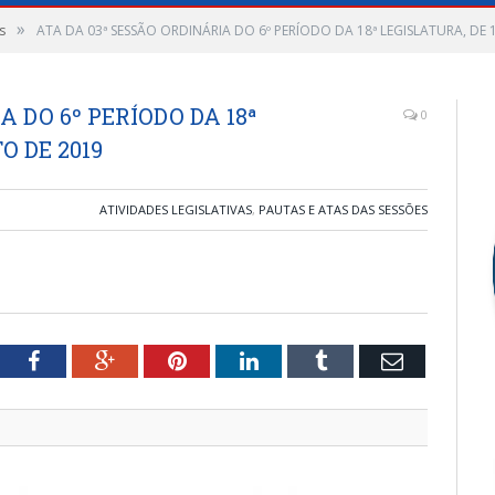
»
s
ATA DA 03ª SESSÃO ORDINÁRIA DO 6º PERÍODO DA 18ª LEGISLATURA, DE
A DO 6º PERÍODO DA 18ª
0
O DE 2019
ATIVIDADES LEGISLATIVAS
,
PAUTAS E ATAS DAS SESSÕES
tter
Facebook
Google+
Pinterest
LinkedIn
Tumblr
Email