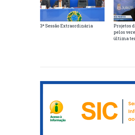
3ª Sessão Extraordinária
Projetos d
pelos ver
última ter