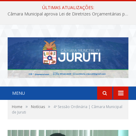
ÚLTIMAS ATUALIZAÇÕES:
Câmara Municipal aprova Lei de Diretrizes Orçamentárias para o exercício financeiro de 2027
MENU
»
»
Home
Notícias
4ª Sessão Ordinária | Câmara Municipal
de Juruti