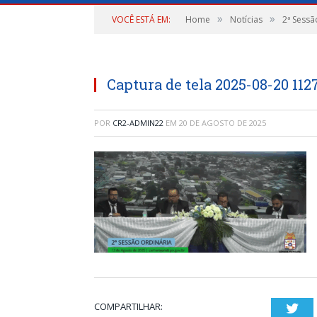
»
»
VOCÊ ESTÁ EM:
Home
Notícias
2ª Sessã
Captura de tela 2025-08-20 112
POR
CR2-ADMIN22
EM
20 DE AGOSTO DE 2025
COMPARTILHAR:
Twi