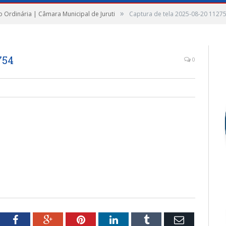
»
o Ordinária | Câmara Municipal de Juruti
Captura de tela 2025-08-20 1127
754
0
tter
Facebook
Google+
Pinterest
LinkedIn
Tumblr
Email