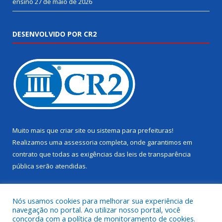
ensino
27 de maio de 2026
DESENVOLVIDO POR CR2
Muito mais que
criar site
ou
sistema para prefeituras
!
Realizamos uma
assessoria
completa, onde garantimos em
contrato que todas as exigências das
leis de transparência
pública
serão atendidas.
Conheça o
PNTP
e o
Radar da Transparência Pública
Nós usamos cookies para melhorar sua experiência de
navegação no portal. Ao utilizar nosso portal, você
concorda com a política de monitoramento de cookies.