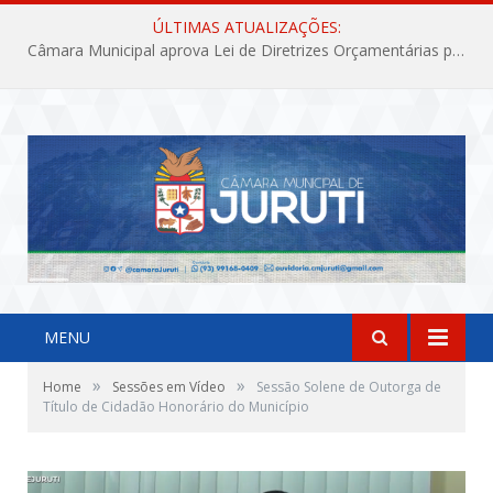
ÚLTIMAS ATUALIZAÇÕES:
Câmara Municipal aprova Lei de Diretrizes Orçamentárias para o exercício financeiro de 2027
MENU
»
»
Home
Sessões em Vídeo
Sessão Solene de Outorga de
Título de Cidadão Honorário do Município