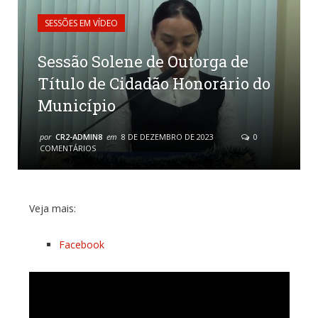
SESSÕES EM VÍDEO
Sessão Solene de Outorga de
Título de Cidadão Honorário do
Município
por
CR2-ADMIN8
em
8 DE DEZEMBRO DE 2023
0
COMENTÁRIOS
Veja mais:
Facebook