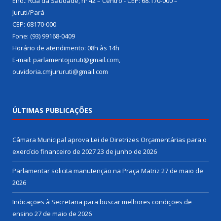
End.: Rua da Saudade, nº 42 – Centro - CEP: 68.170-000 –
Juruti/Pará
CEP: 68170-000
Fone: (93) 99168-0409
Horário de atendimento: 08h às 14h
E-mail: parlamentojuruti@gmail.com,
ouvidoria.cmjururuti@gmail.com
ÚLTIMAS PUBLICAÇÕES
Câmara Municipal aprova Lei de Diretrizes Orçamentárias para o
exercício financeiro de 2027
23 de junho de 2026
Parlamentar solicita manutenção na Praça Matriz
27 de maio de
2026
Indicações à Secretaria para buscar melhores condições de
ensino
27 de maio de 2026