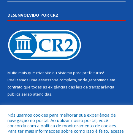
DESENVOLVIDO POR CR2
Muito mais que
criar site
ou
sistema para prefeituras
!
Realizamos uma
assessoria
completa, onde garantimos em
contrato que todas as exigências das
leis de transparência
pública
serão atendidas.
Conheça o
PNTP
e o
Radar da Transparência Pública
Nós usamos cookies para melhorar sua experiência de
navegação no portal. Ao utilizar nosso portal, você
concorda com a política de monitoramento de cookies.
Para ter mais informações sobre como isso é feito, acesse