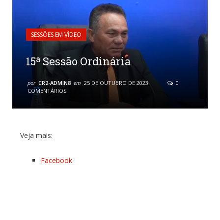
SESSÕES EM VÍDEO
15ª Sessão Ordinária
por
CR2-ADMIN8
em
25 DE OUTUBRO DE 2023
0
COMENTÁRIOS
Veja mais:
Facebook