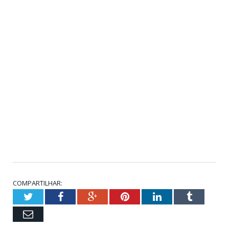
COMPARTILHAR:
Twitter
Facebook
Google+
Pinterest
LinkedIn
Tumblr
Email