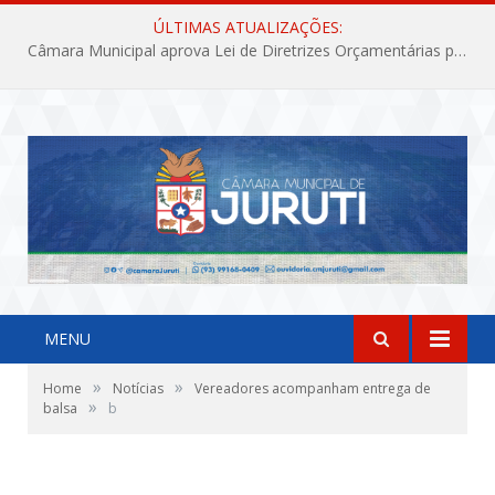
ÚLTIMAS ATUALIZAÇÕES:
Câmara Municipal aprova Lei de Diretrizes Orçamentárias para o exercício financeiro de 2027
MENU
»
»
Home
Notícias
Vereadores acompanham entrega de
»
balsa
b