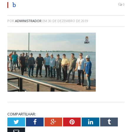
b
0
POR
ADMINISTRADOR
EM
30 DE DEZEMBRO DE 2019
COMPARTILHAR:
Twitter
Facebook
Google+
Pinterest
LinkedIn
Tumblr
Email