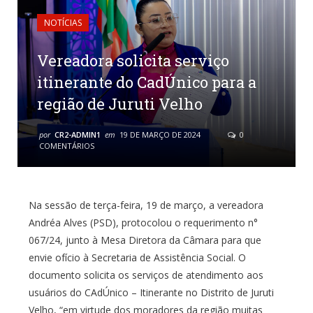
NOTÍCIAS
Vereadora solicita serviço
itinerante do CadÚnico para a
região de Juruti Velho
por
CR2-ADMIN1
em
19 DE MARÇO DE 2024
0
COMENTÁRIOS
Na sessão de terça-feira, 19 de março, a vereadora
Andréa Alves (PSD), protocolou o requerimento n°
067/24, junto à Mesa Diretora da Câmara para que
envie ofício à Secretaria de Assistência Social. O
documento solicita os serviços de atendimento aos
usuários do CAdÚnico – Itinerante no Distrito de Juruti
Velho, “em virtude dos moradores da região muitas