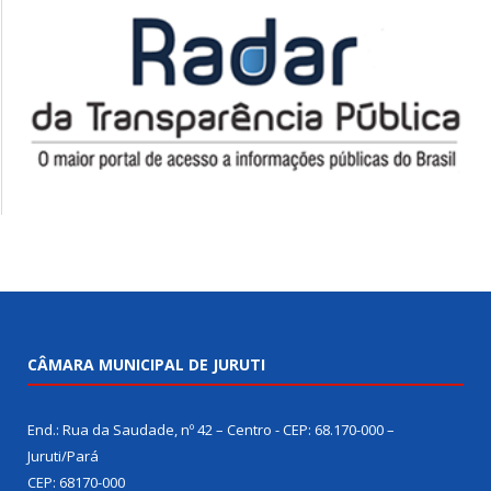
CÂMARA MUNICIPAL DE JURUTI
End.: Rua da Saudade, nº 42 – Centro - CEP: 68.170-000 –
Juruti/Pará
CEP: 68170-000