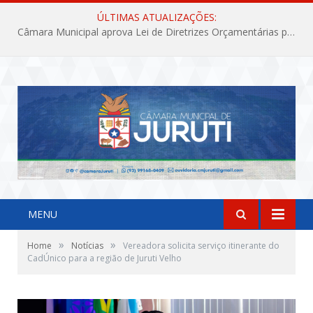
ÚLTIMAS ATUALIZAÇÕES:
Câmara Municipal aprova Lei de Diretrizes Orçamentárias para o exercício financeiro de 2027
MENU
»
»
Home
Notícias
Vereadora solicita serviço itinerante do
CadÚnico para a região de Juruti Velho