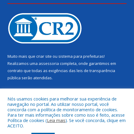
Muito mais que
criar site
ou
sistema para prefeituras
!
Realizamos uma
assessoria
completa, onde garantimos em
contrato que todas as exigências das
leis de transparência
pública
serão atendidas.
Conheça o
PNTP
e o
Radar da Transparência Pública
Nós usamos cookies para melhorar sua experiência de
navegação no portal. Ao utilizar nosso portal, você
concorda com a política de monitoramento de cookies.
Para ter mais informações sobre como isso é feito, acesse
Política de cookies (
Leia mais
). Se você concorda, clique em
Todos os direitos reservados a Câmara Municipal de Juruti.
ACEITO.