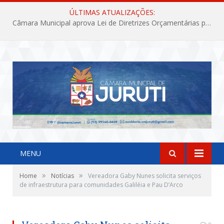
ÚLTIMAS ATUALIZAÇÕES:
Câmara Municipal aprova Lei de Diretrizes Orçamentárias para o exercício financeiro de 2027
MENU
»
»
Home
Notícias
Vereadora Gaby Nunes solicita serviços
de infraestrutura para comunidades Galiléia e Pau D’Arco