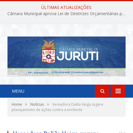
ÚLTIMAS ATUALIZAÇÕES:
Câmara Municipal aprova Lei de Diretrizes Orçamentárias para o exercício financeiro de 2027
MENU
»
»
Home
Notícias
Vereadora Dalila Veiga sugere
planejamento de ações contra a enchente