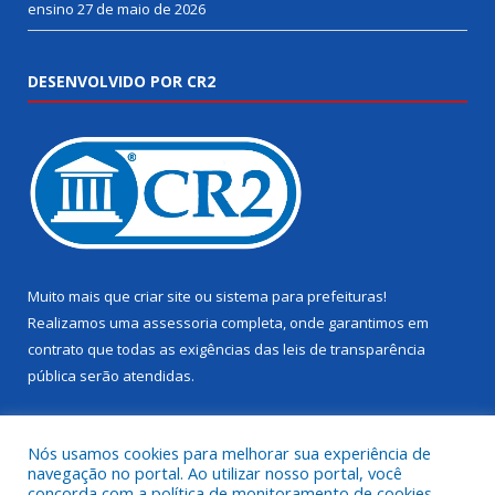
ensino
27 de maio de 2026
DESENVOLVIDO POR CR2
Muito mais que
criar site
ou
sistema para prefeituras
!
Realizamos uma
assessoria
completa, onde garantimos em
contrato que todas as exigências das
leis de transparência
pública
serão atendidas.
Conheça o
PNTP
e o
Radar da Transparência Pública
Nós usamos cookies para melhorar sua experiência de
navegação no portal. Ao utilizar nosso portal, você
concorda com a política de monitoramento de cookies.