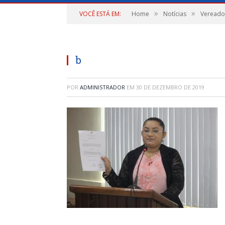
»
»
VOCÊ ESTÁ EM:
Home
Notícias
Vereador
b
POR
ADMINISTRADOR
EM
30 DE DEZEMBRO DE 2019