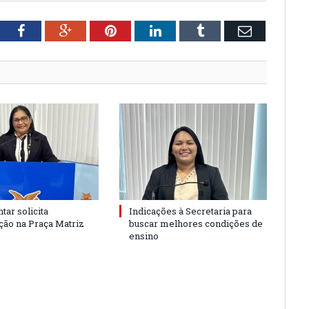
tter
Facebook
Google+
Pinterest
LinkedIn
Tumblr
Email
tar solicita
Indicações à Secretaria para
ão na Praça Matriz
buscar melhores condições de
ensino