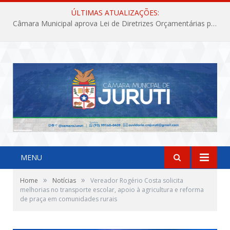
ÚLTIMAS ATUALIZAÇÕES:
Câmara Municipal aprova Lei de Diretrizes Orçamentárias para o exercício financeiro de 2027
MENU
»
»
Home
Notícias
Vereador Rogério Costa solicita
melhorias no transporte escolar, apoio à agricultura e reforma
de praça em comunidades rurais