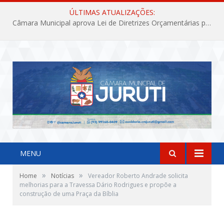
ÚLTIMAS ATUALIZAÇÕES:
Câmara Municipal aprova Lei de Diretrizes Orçamentárias para o exercício financeiro de 2027
MENU
»
»
Home
Notícias
Vereador Roberto Andrade solicita
melhorias para a Travessa Dário Rodrigues e propõe a
construção de uma Praça da Bíblia