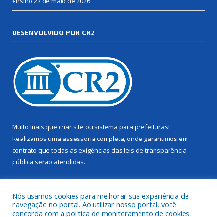
ensino
27 de maio de 2026
DESENVOLVIDO POR CR2
Muito mais que
criar site
ou
sistema para prefeituras
!
Realizamos uma
assessoria
completa, onde garantimos em
contrato que todas as exigências das
leis de transparência
pública
serão atendidas.
Conheça o
PNTP
e o
Radar da Transparência Pública
Nós usamos cookies para melhorar sua experiência de
navegação no portal. Ao utilizar nosso portal, você
concorda com a política de monitoramento de cookies.