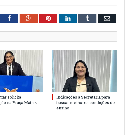
tter
Facebook
Google+
Pinterest
LinkedIn
Tumblr
Email
tar solicita
Indicações à Secretaria para
ão na Praça Matriz
buscar melhores condições de
ensino