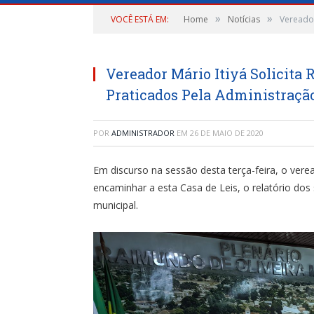
»
»
VOCÊ ESTÁ EM:
Home
Notícias
Vereador
Vereador Mário Itiyá Solicita R
Praticados Pela Administraçã
POR
ADMINISTRADOR
EM
26 DE MAIO DE 2020
Em discurso na sessão desta terça-feira, o veread
encaminhar a esta Casa de Leis, o relatório dos 
municipal.