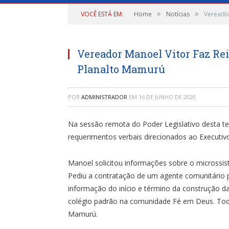
»
»
VOCÊ ESTÁ EM:
Home
Notícias
Vereador
Vereador Manoel Vitor Faz Rei
Planalto Mamurú
POR
ADMINISTRADOR
EM
16 DE JUNHO DE 2020
Na sessão remota do Poder Legislativo desta ter
requerimentos verbais direcionados ao Executivo
Manoel solicitou informações sobre o microssis
Pediu a contratação de um agente comunitário 
informação do início e término da construção d
colégio padrão na comunidade Fé em Deus. Todo
Mamurú.