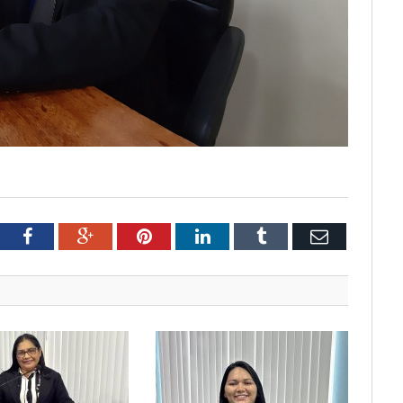
tter
Facebook
Google+
Pinterest
LinkedIn
Tumblr
Email