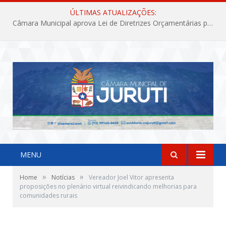
ÚLTIMAS ATUALIZAÇÕES:
Câmara Municipal aprova Lei de Diretrizes Orçamentárias para o exercício financeiro de 2027
MENU
»
»
Home
Notícias
Vereador Joel Vitor apresenta
proposições no plenário virtual reivindicando melhorias para
comunidades rurais