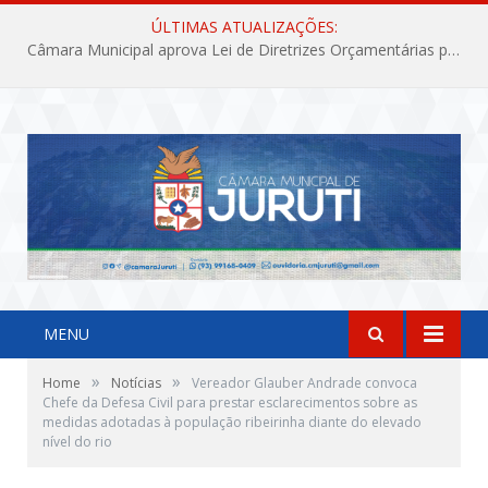
ÚLTIMAS ATUALIZAÇÕES:
Câmara Municipal aprova Lei de Diretrizes Orçamentárias para o exercício financeiro de 2027
MENU
»
»
Home
Notícias
Vereador Glauber Andrade convoca
Chefe da Defesa Civil para prestar esclarecimentos sobre as
medidas adotadas à população ribeirinha diante do elevado
nível do rio