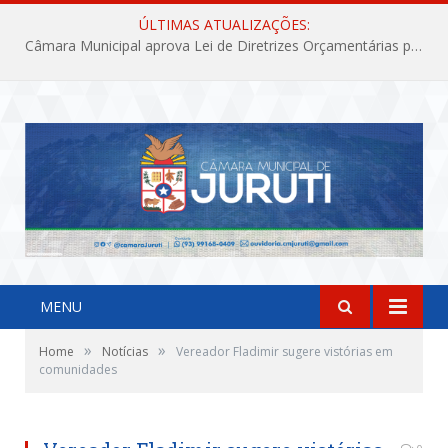
ÚLTIMAS ATUALIZAÇÕES:
Câmara Municipal aprova Lei de Diretrizes Orçamentárias para o exercício financeiro de 2027
MENU
»
»
Home
Notícias
Vereador Fladimir sugere vistórias em
comunidades