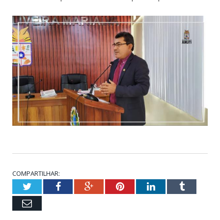
COMPARTILHAR:
Twitter
Facebook
Google+
Pinterest
LinkedIn
Tumblr
Email