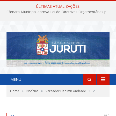
ÚLTIMAS ATUALIZAÇÕES:
Câmara Municipal aprova Lei de Diretrizes Orçamentárias para o exercício financeiro de 2027
MENU
»
»
»
Home
Notícias
Vereador Fladimir Andrade
c
c
0