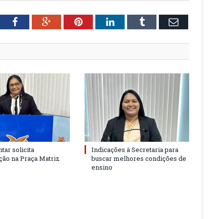
tter
Facebook
Google+
Pinterest
LinkedIn
Tumblr
Email
tar solicita
Indicações à Secretaria para
ão na Praça Matriz
buscar melhores condições de
ensino