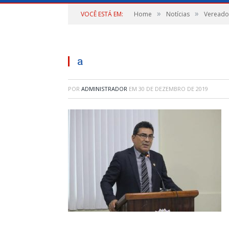
»
»
VOCÊ ESTÁ EM:
Home
Notícias
Vereador
a
POR
ADMINISTRADOR
EM
30 DE DEZEMBRO DE 2019