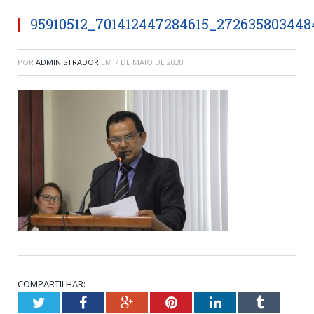
95910512_701412447284615_272635803448
POR
ADMINISTRADOR
EM
7 DE MAIO DE 2020
COMPARTILHAR:
Twitter
Facebook
Google+
Pinterest
LinkedIn
Tumblr