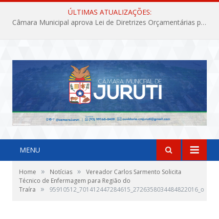
ÚLTIMAS ATUALIZAÇÕES:
Câmara Municipal aprova Lei de Diretrizes Orçamentárias para o exercício financeiro de 2027
MENU
»
»
Home
Notícias
Vereador Carlos Sarmento Solicita
Técnico de Enfermagem para Região do
»
Traíra
95910512_701412447284615_2726358034484822016_o